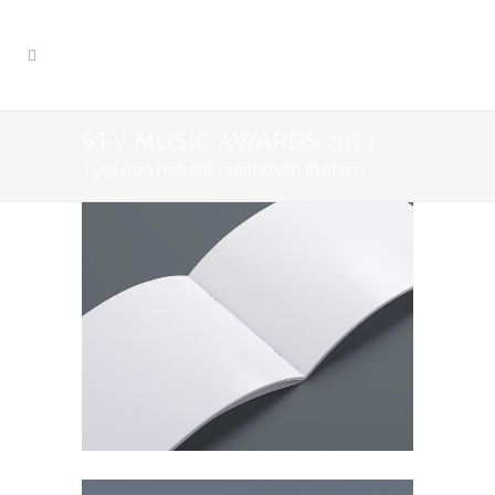
STV MUSIC AWARDS 2013
Typi non habent claritatem insitam