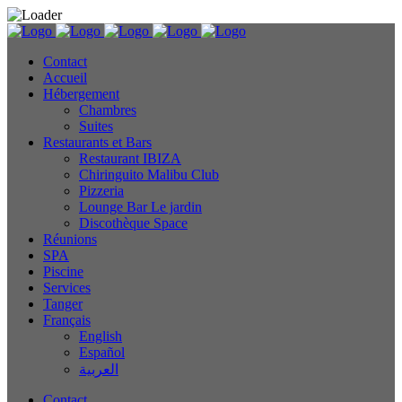
Contact
Accueil
Hébergement
Chambres
Suites
Restaurants et Bars
Restaurant IBIZA
Chiringuito Malibu Club
Pizzeria
Lounge Bar Le jardin
Discothèque Space
Réunions
SPA
Piscine
Services
Tanger
Français
English
Español
العربية
Contact