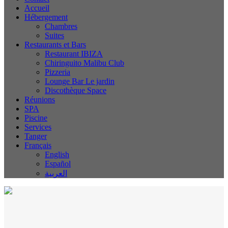
Accueil
Hébergement
Chambres
Suites
Restaurants et Bars
Restaurant IBIZA
Chiringuito Malibu Club
Pizzeria
Lounge Bar Le jardin
Discothèque Space
Réunions
SPA
Piscine
Services
Tanger
Français
English
Español
العربية